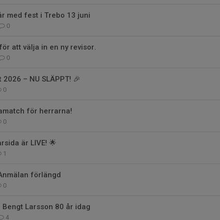
år med fest i Trebo 13 juni
0
ör att välja in en ny revisor.
0
t 2026 – NU SLÄPPT! 🎉
0
match för herrarna!
0
rsida är LIVE! 🌟
1
 Anmälan förlängd
0
r Bengt Larsson 80 år idag
4