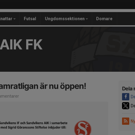
nattar
Futsal
Ungdomssektionen
Domare
AIK FK
Kamratligan är nu öppen!
Dela 
mentarer
De
De
Ny