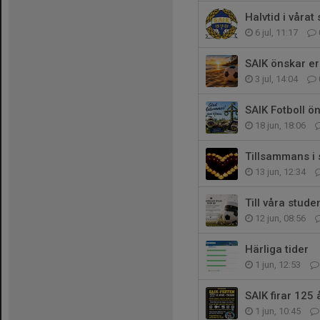
Halvtid i vårat
6 jul, 11:17
SAIK önskar er 
3 jul, 14:04
SAIK Fotboll ö
18 jun, 18:06
Tillsammans i
13 jun, 12:34
Till våra stude
12 jun, 08:56
Härliga tider
1 jun, 12:53
SAIK firar 125 
1 jun, 10:45