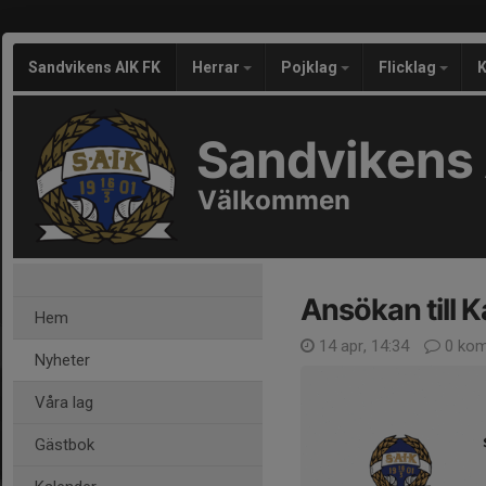
Sandvikens AIK FK
Herrar
Pojklag
Flicklag
K
Sandvikens 
Välkommen
Ansökan till 
Hem
14 apr, 14:34
0 kom
Nyheter
Våra lag
Gästbok