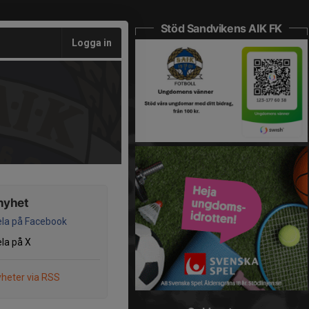
Stöd Sandvikens AIK FK
Logga in
nyhet
la på Facebook
la på X
heter via RSS