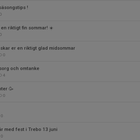
 säsongstips !
0
en riktigt fin sommar! ☀️
0
nskar er en riktigt glad midsommar
0
 sorg och omtanke
4
nter 🥳
0
0
år med fest i Trebo 13 juni
0