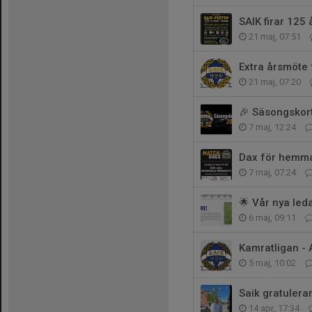
SAIK firar 125 
21 maj, 07:51
Extra årsmöte f
21 maj, 07:20
🎉 Säsongskor
7 maj, 12:24
Dax för hemma
7 maj, 07:24
🌟 Vår nya leda
6 maj, 09:11
Kamratligan -
5 maj, 10:02
Saik gratulera
14 apr, 17:34