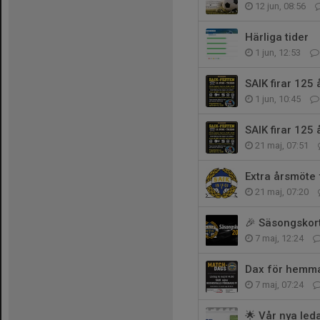
12 jun, 08:56
Härliga tider
1 jun, 12:53
SAIK firar 125 
1 jun, 10:45
SAIK firar 125 
21 maj, 07:51
Extra årsmöte f
21 maj, 07:20
🎉 Säsongskor
7 maj, 12:24
Dax för hemma
7 maj, 07:24
🌟 Vår nya leda