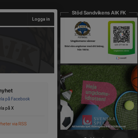
Stöd Sandvikens AIK FK
Logga in
nyhet
la på Facebook
la på X
heter via RSS