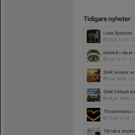
Tidigare nyheter
Liam Sjöblom
24 jul, 11:20
Halvtid i vårat
6 jul, 11:17
SAIK önskar er 
3 jul, 14:04
SAIK Fotboll ö
18 jun, 18:06
Tillsammans i
13 jun, 12:34
Till våra stude