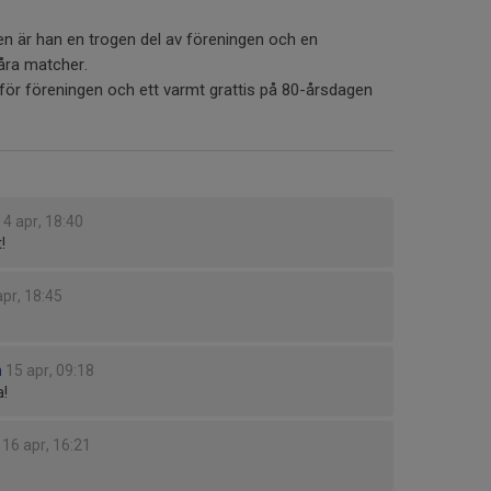
lsen är han en trogen del av föreningen och en
åra matcher.
rt för föreningen och ett varmt grattis på 80-årsdagen
14 apr, 18:40
!
apr, 18:45
n
15 apr, 09:18
a!
16 apr, 16:21