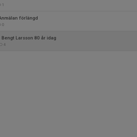
1
 Anmälan förlängd
0
r Bengt Larsson 80 år idag
4