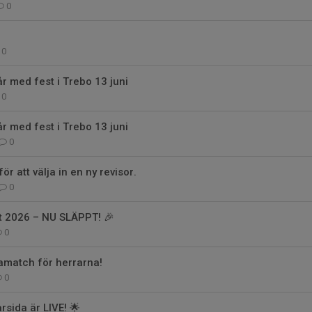
0
0
år med fest i Trebo 13 juni
0
år med fest i Trebo 13 juni
0
ör att välja in en ny revisor.
0
t 2026 – NU SLÄPPT! 🎉
0
match för herrarna!
0
rsida är LIVE! 🌟