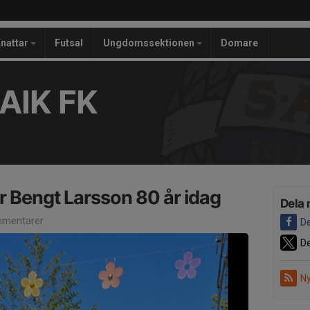
nattar
Futsal
Ungdomssektionen
Domare
AIK FK
ar Bengt Larsson 80 år idag
Dela 
mentarer
De
De
Ny