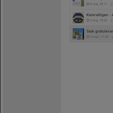
6 maj, 09:11
Kamratligan -
5 maj, 10:02
Saik gratulera
14 apr, 17:34