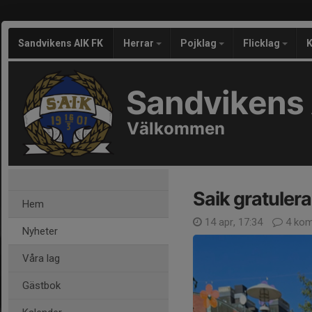
Sandvikens AIK FK
Herrar
Pojklag
Flicklag
K
Sandvikens 
Välkommen
Saik gratuler
Hem
14 apr, 17:34
4 kom
Nyheter
Våra lag
Gästbok