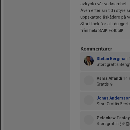
avtryck i vår verksamhet.
Även efter sin tid i styre
uppskattad åskådare på v
Stort tack för allt du gjo
från hela SAIK Fotboll!
Kommentarer
Stefan Bergman
Stort grattis Bengt
Asma Alfandi
14 
Grattis 🌹
Jonas Andersso
Stort Grattis Beck
Getachew Tesfay
Stort grattis 🍾🎉🎂