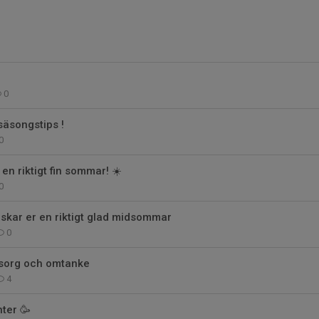
0
 säsongstips !
0
en riktigt fin sommar! ☀️
0
nskar er en riktigt glad midsommar
0
 sorg och omtanke
4
nter 🥳