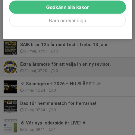
Härliga tider
Godkänn alla kakor
1 jun, 12:53
0
Bara nödvändiga
SAIK firar 125 år med fest i Trebo 13 juni
1 jun, 10:45
0
SAIK firar 125 år med fest i Trebo 13 juni
21 maj, 07:51
0
Extra årsmöte för att välja in en ny revisor.
21 maj, 07:20
0
🎉 Säsongskort 2026 – NU SLÄPPT! 🎉
7 maj, 12:24
0
Dax för hemmamatch för herrarna!
7 maj, 07:24
0
🌟 Vår nya ledarsida är LIVE! 🌟
6 maj, 09:11
1