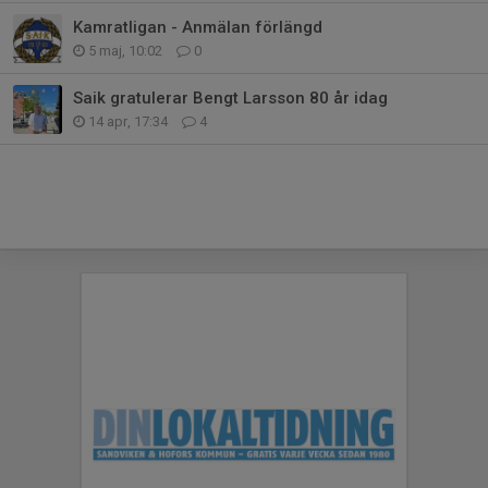
Kamratligan - Anmälan förlängd
5 maj, 10:02
0
Saik gratulerar Bengt Larsson 80 år idag
14 apr, 17:34
4