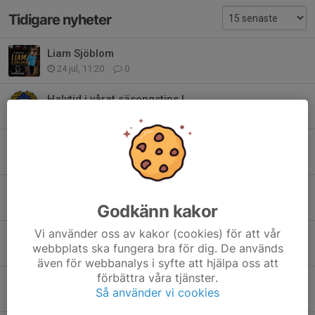
Tidigare nyheter
Liam Sjöblom
24 jul, 11:20
0
Halvtid i vårat säsongstips !
6 jul, 11:17
0
SAIK önskar er en riktigt fin sommar! ☀️
3 jul, 14:04
0
SAIK Fotboll önskar er en riktigt glad midsommar
18 jun, 18:06
0
Godkänn kakor
Vi använder oss av kakor (cookies) för att vår
Tillsammans i sorg och omtanke
webbplats ska fungera bra för dig. De används
13 jun, 12:34
4
även för webbanalys i syfte att hjälpa oss att
förbättra våra tjänster.
Till våra studenter 🥳
Så använder vi cookies
12 jun, 08:56
0