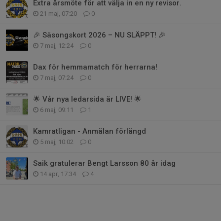
Extra årsmöte för att välja in en ny revisor.
21 maj, 07:20
0
🎉 Säsongskort 2026 – NU SLÄPPT! 🎉
7 maj, 12:24
0
Dax för hemmamatch för herrarna!
7 maj, 07:24
0
🌟 Vår nya ledarsida är LIVE! 🌟
6 maj, 09:11
1
Kamratligan - Anmälan förlängd
5 maj, 10:02
0
Saik gratulerar Bengt Larsson 80 år idag
14 apr, 17:34
4