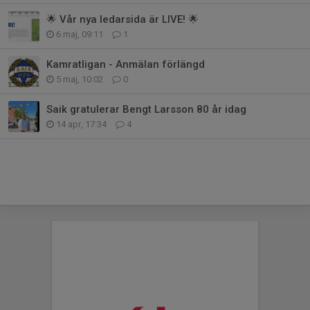
🌟 Vår nya ledarsida är LIVE! 🌟
6 maj, 09:11
1
Kamratligan - Anmälan förlängd
5 maj, 10:02
0
Saik gratulerar Bengt Larsson 80 år idag
14 apr, 17:34
4