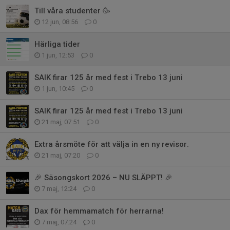
Till våra studenter 🥳
12 jun, 08:56
0
Härliga tider
1 jun, 12:53
0
SAIK firar 125 år med fest i Trebo 13 juni
1 jun, 10:45
0
SAIK firar 125 år med fest i Trebo 13 juni
21 maj, 07:51
0
Extra årsmöte för att välja in en ny revisor.
21 maj, 07:20
0
🎉 Säsongskort 2026 – NU SLÄPPT! 🎉
7 maj, 12:24
0
Dax för hemmamatch för herrarna!
7 maj, 07:24
0