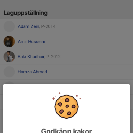
Laguppställning
Adam Zein
, P-2014
Amir Husseini
Bakr Khudhair
, P-2012
Hamza Ahmed
Juan Abobaker
13. Mirza Kaso
3. Mohammed Ibrahim
Godkänn kakor
7. Sheikhmous Ayo