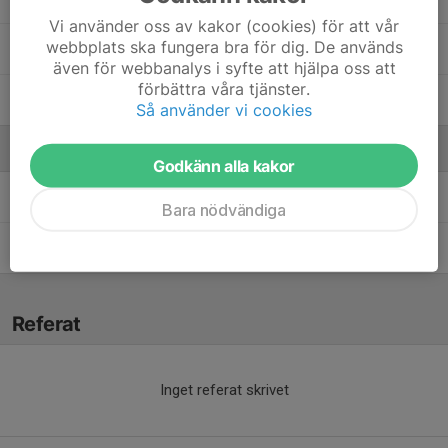
Vi använder oss av kakor (cookies) för att vår
webbplats ska fungera bra för dig. De används
4. Yazid Abdelkerim
även för webbanalys i syfte att hjälpa oss att
förbättra våra tjänster.
Zouheir Zein
, P-2014
Så använder vi cookies
Ledare
Godkänn alla kakor
Abdulaziz Ayo
Ledare
Bara nödvändiga
Mohammad Ali
Tränare
Referat
Inget referat skrivet