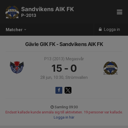
Sandvikens AIK FK
P-2013
Logga in
Matcher
Gävle GIK FK - Sandvikens AIK FK
P13 (2013) Megasvår
15 - 0
28 jun, 10:30, Strömvallen
Samling 09:30
Endast kallade kunde anmäla sig till aktiviteten. 19 personer var kallade.
Logga in här