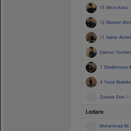
13. Mirza Kaso
12. Muneef Ah
11. Naher Atobr
Saimon Tesfam
7. Sheikhmous 
4. Yazid Abdelk
Zouheir Zein
, P
Ledare
Mohammad Ali