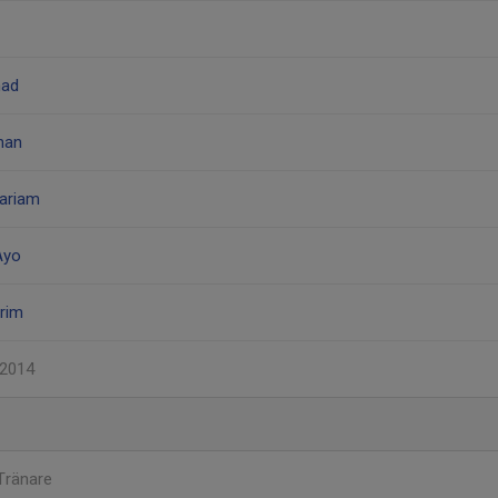
mad
han
ariam
Ayo
erim
-2014
Tränare