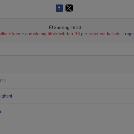
Samling 16:30
llade kunde anmäla sig till aktiviteten. 13 personer var kallade.
Logga
014
lghani
h