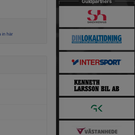
Guldpartners
 in här