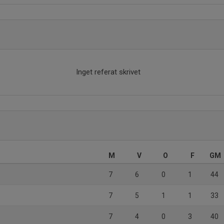
Inget referat skrivet
M
V
O
F
GM
7
6
0
1
44
7
5
1
1
33
7
4
0
3
40