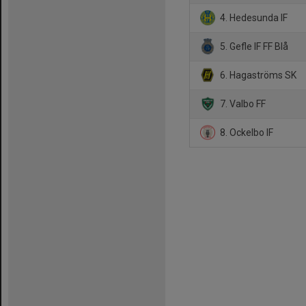
4. Hedesunda IF
5. Gefle IF FF Blå
6. Hagaströms SK
7. Valbo FF
8. Ockelbo IF