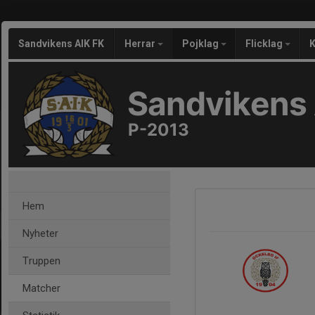
Sandvikens AIK FK
Herrar
Pojklag
Flicklag
K
Sandvikens 
P-2013
Hem
Nyheter
Truppen
Matcher