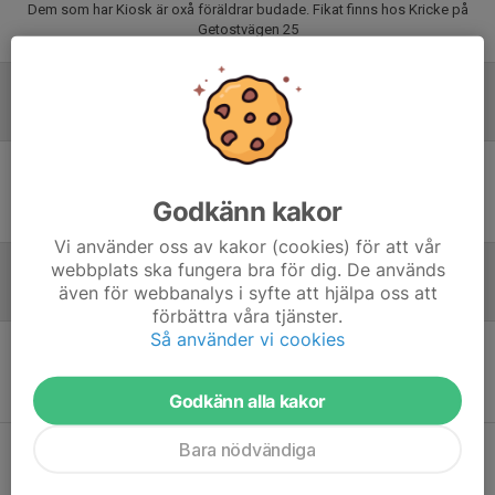
Dem som har Kiosk är oxå föräldrar budade. Fikat finns hos Kricke på
Getostvägen 25
Laguppställning
Ingen uppställning ifylld
Godkänn kakor
Vi använder oss av kakor (cookies) för att vår
webbplats ska fungera bra för dig. De används
även för webbanalys i syfte att hjälpa oss att
Inför match
förbättra våra tjänster.
Så använder vi cookies
Inget skrivet
Godkänn alla kakor
Bara nödvändiga