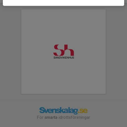
För
smarta
idrottsföreningar