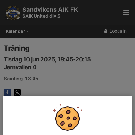
Sandvikens AIK FK
SAIK United div.5
Logga in
Kalender
Träning
Tisdag 10 jun 2025, 18:45-20:15
Jernvallen 4
Samling: 18:45