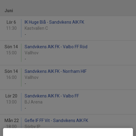
Juni
Lör 6
IK Huge Blå - Sandvikens AIK FK
11:30
Kastvallen C
-
Sön 14
Sandvikens AIK FK - Valbo FF Röd
15:00
Vallhov
-
Sön 14
Sandvikens AIK FK - Norrham HIF
16:00
Vallhov
-
Lör 20
Sandvikens AIK FK - Valbo FF
13:00
BJ Arena
-
Mån 22
Gefle IF FF Vit - Sandvikens AIK FK
18:00
Sörby IP
-