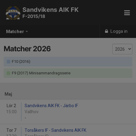
Sandvikens AIK FK
F-2015/18
Logga in
Matcher
Matcher 2026
F10 (2016)
F9 (2017) Minisammandragsserie
Maj
Lör 2
Sandvikens AIK FK - Järbo IF
15:00
Vallhov
-
Tor 7
Torsåkers IF - Sandvikens AIK FK