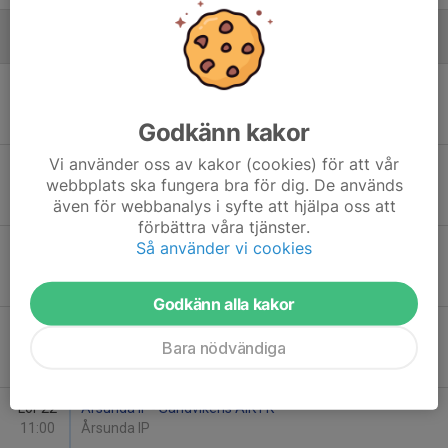
Augusti
Sön 9
Älvkarleby IK Grön - Sandvikens AIK FK
16:00
Älvkarleby IP
-
Godkänn kakor
Vi använder oss av kakor (cookies) för att vår
Lör 15
IK Huge Vit - Sandvikens AIK FK
webbplats ska fungera bra för dig. De används
12:00
Kastvallen
även för webbanalys i syfte att hjälpa oss att
-
förbättra våra tjänster.
Så använder vi cookies
Sön 16
Hille IF Gul - Sandvikens AIK FK
00:00
Hille IP
-
Godkänn alla kakor
Sön 16
Sandvikens AIK FK - Gefle IF FF Blå
Bara nödvändiga
00:00
Hille IP
-
Lör 22
Årsunda IF - Sandvikens AIK FK
11:00
Årsunda IP