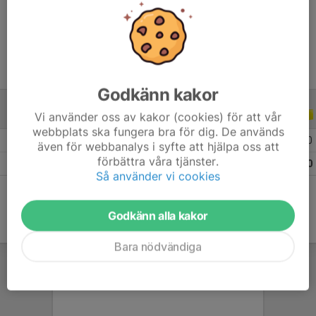
Ålder
19 år
Godkänn kakor
Vi använder oss av kakor (cookies) för att vår
ALLA SERIER
ALLA ÅR
webbplats ska fungera bra för dig. De används
2026
16
0
0
0
även för webbanalys i syfte att hjälpa oss att
förbättra våra tjänster.
Totalt
16
0
0
0
Så använder vi cookies
Godkänn alla kakor
Bara nödvändiga