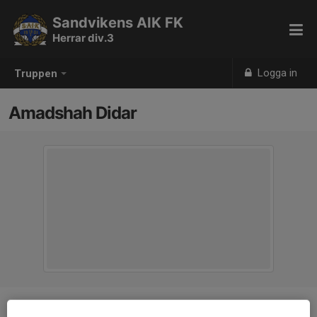
Sandvikens AIK FK
Herrar div.3
Logga in
Truppen
Amadshah Didar
Position
-