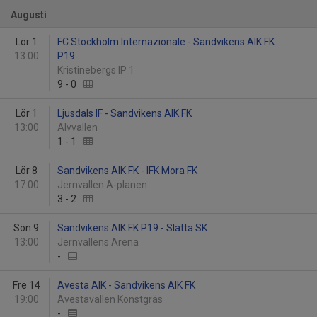
Augusti
Lör 1
FC Stockholm Internazionale - Sandvikens AIK FK
13:00
P19
Kristinebergs IP 1
9
-
0
Lör 1
Ljusdals IF - Sandvikens AIK FK
13:00
Älvvallen
1
-
1
Lör 8
Sandvikens AIK FK - IFK Mora FK
17:00
Jernvallen A-planen
3
-
2
Sön 9
Sandvikens AIK FK P19 - Slätta SK
13:00
Jernvallens Arena
-
Fre 14
Avesta AIK - Sandvikens AIK FK
19:00
Avestavallen Konstgräs
-