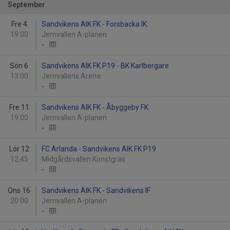
September
Fre 4
Sandvikens AIK FK - Forsbacka IK
19:00
Jernvallen A-planen
-
Sön 6
Sandvikens AIK FK P19 - BK Karlbergare
13:00
Jernvallens Arena
-
Fre 11
Sandvikens AIK FK - Åbyggeby FK
19:00
Jernvallen A-planen
-
Lör 12
FC Arlanda - Sandvikens AIK FK P19
12:45
Midgårdsvallen Konstgräs
-
Ons 16
Sandvikens AIK FK - Sandvikens IF
20:00
Jernvallen A-planen
-