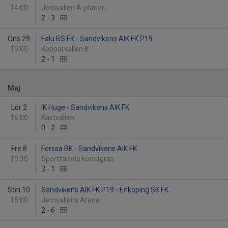
14:00
Jernvallen A-planen
2
-
3
Ons 29
Falu BS FK - Sandvikens AIK FK P19
19:00
Kopparvallen B
2
-
1
Maj
Lör 2
IK Huge - Sandvikens AIK FK
16:00
Kastvallen
0
-
2
Fre 8
Forssa BK - Sandvikens AIK FK
19:30
Sportfältets konstgräs
3
-
1
Sön 10
Sandvikens AIK FK P19 - Enköping SK FK
15:00
Jernvallens Arena
2
-
6