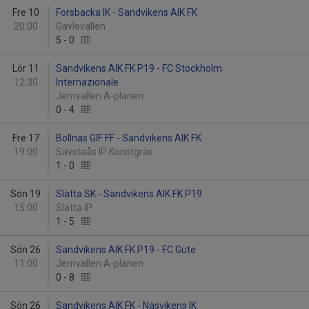
Fre 10
Forsbacka IK - Sandvikens AIK FK
20:00
Gavlevallen
5
-
0
Lör 11
Sandvikens AIK FK P19 - FC Stockholm
12:30
Internazionale
Jernvallen A-planen
0
-
4
Fre 17
Bollnäs GIF FF - Sandvikens AIK FK
19:00
Sävstaås IP Konstgräs
1
-
0
Sön 19
Slätta SK - Sandvikens AIK FK P19
15:00
Slätta IP
1
-
5
Sön 26
Sandvikens AIK FK P19 - FC Gute
11:00
Jernvallen A-planen
0
-
8
Sön 26
Sandvikens AIK FK - Näsvikens IK