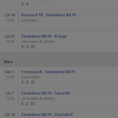
2
-
3
Lör 14
Korsnäs IF FK - Sandvikens AIK FK
13:00
Lindvallen
-
Lör 21
Sandvikens AIK FK - IK Huge
10:00
Jernvallen A-planen
3
-
2
Mars
Sön 1
Forsbacka IK - Sandvikens AIK FK
15:00
Gavlevallen
3
-
2
Lör 7
Sandvikens AIK FK - Fanna BK
12:00
Jernvallen A-planen
5
-
2
Lör 14
Sandvikens AIK FK - Svartviks IF