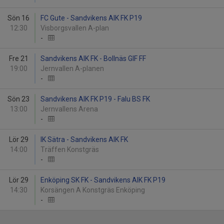
Sön 16
FC Gute - Sandvikens AIK FK P19
12:30
Visborgsvallen A-plan
-
Fre 21
Sandvikens AIK FK - Bollnäs GIF FF
19:00
Jernvallen A-planen
-
Sön 23
Sandvikens AIK FK P19 - Falu BS FK
13:00
Jernvallens Arena
-
Lör 29
IK Sätra - Sandvikens AIK FK
14:00
Träffen Konstgräs
-
Lör 29
Enköping SK FK - Sandvikens AIK FK P19
14:30
Korsängen A Konstgräs Enköping
-