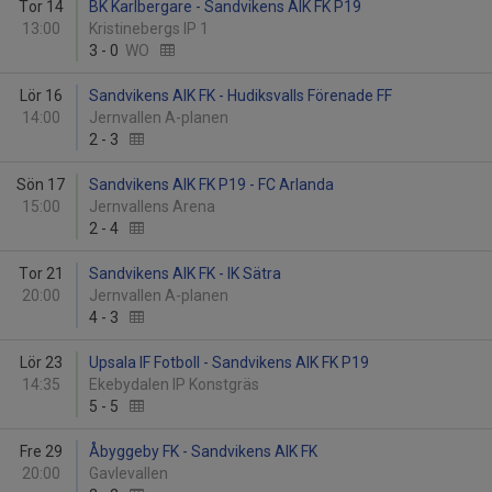
Tor 14
BK Karlbergare - Sandvikens AIK FK P19
13:00
Kristinebergs IP 1
3
-
0
WO
Lör 16
Sandvikens AIK FK - Hudiksvalls Förenade FF
14:00
Jernvallen A-planen
2
-
3
Sön 17
Sandvikens AIK FK P19 - FC Arlanda
15:00
Jernvallens Arena
2
-
4
Tor 21
Sandvikens AIK FK - IK Sätra
20:00
Jernvallen A-planen
4
-
3
Lör 23
Upsala IF Fotboll - Sandvikens AIK FK P19
14:35
Ekebydalen IP Konstgräs
5
-
5
Fre 29
Åbyggeby FK - Sandvikens AIK FK
20:00
Gavlevallen