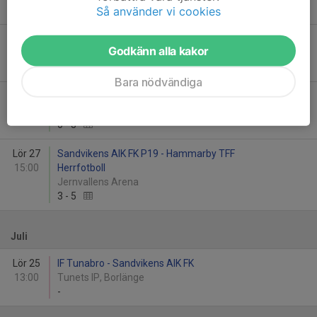
Så använder vi cookies
0
-
4
Tor 18
Sandvikens AIK FK - IK Huge
Godkänn alla kakor
19:00
Jernvallen A-planen
1
-
1
Bara nödvändiga
Sön 21
Sandvikens AIK FK P19 - Älvsjö AIK FF
16:00
Jernvallens Arena
0
-
3
Lör 27
Sandvikens AIK FK P19 - Hammarby TFF
15:00
Herrfotboll
Jernvallens Arena
3
-
5
Juli
Lör 25
IF Tunabro - Sandvikens AIK FK
13:00
Tunets IP, Borlänge
-