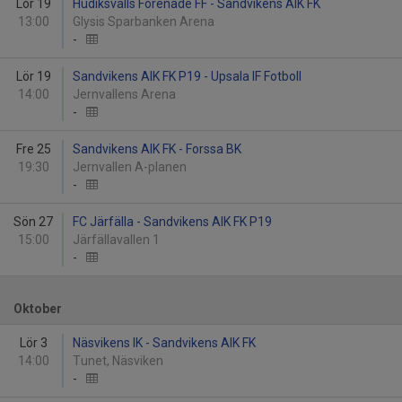
Lör 19
Hudiksvalls Förenade FF - Sandvikens AIK FK
13:00
Glysis Sparbanken Arena
-
Lör 19
Sandvikens AIK FK P19 - Upsala IF Fotboll
14:00
Jernvallens Arena
-
Fre 25
Sandvikens AIK FK - Forssa BK
19:30
Jernvallen A-planen
-
Sön 27
FC Järfälla - Sandvikens AIK FK P19
15:00
Järfällavallen 1
-
Oktober
Lör 3
Näsvikens IK - Sandvikens AIK FK
14:00
Tunet, Näsviken
-