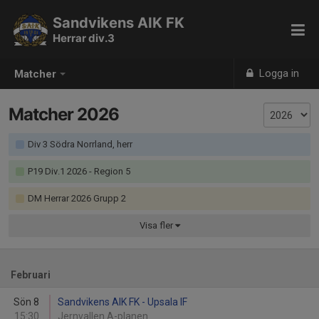
Sandvikens AIK FK
Herrar div.3
Logga in
Matcher
Matcher 2026
Div 3 Södra Norrland, herr
P19 Div.1 2026 - Region 5
DM Herrar 2026 Grupp 2
Visa
fler
Februari
Sön 8
Sandvikens AIK FK - Upsala IF
15:30
Jernvallen A-planen