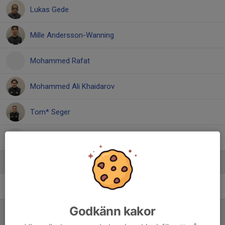
Lukas Gede
Mille Andersson-Wanning
Mohammed Rafat
Mohammed Ali Khaidarov
Tom* Seger
Younes Zianne
Ledare
Issam Boukadida
Assisterande tränare
Godkänn kakor
Referat