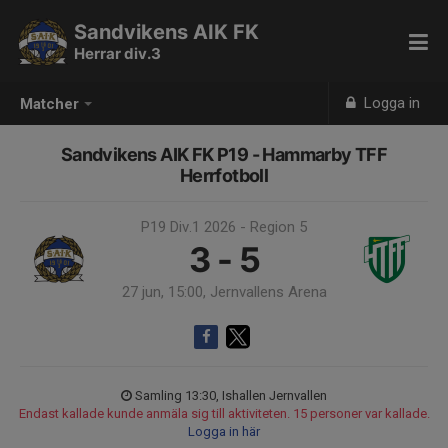
Sandvikens AIK FK
Herrar div.3
Logga in
Matcher
Sandvikens AIK FK P19 - Hammarby TFF
Herrfotboll
P19 Div.1 2026 - Region 5
3 - 5
27 jun, 15:00, Jernvallens Arena
Samling 13:30, Ishallen Jernvallen
Endast kallade kunde anmäla sig till aktiviteten. 15 personer var kallade.
Logga in här