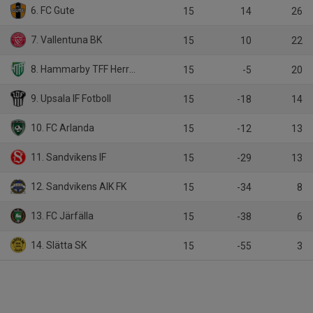
6. FC Gute
15
14
26
7. Vallentuna BK
15
10
22
8. Hammarby TFF Herrfotboll
15
-5
20
9. Upsala IF Fotboll
15
-18
14
10. FC Arlanda
15
-12
13
11. Sandvikens IF
15
-29
13
12. Sandvikens AIK FK
15
-34
8
13. FC Järfälla
15
-38
6
14. Slätta SK
15
-55
3