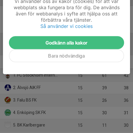
Vi använder oss av kakor (cookies) för att vår
webbplats ska fungera bra för dig. De används
även för webbanalys i syfte att hjälpa oss att
Inget referat skrivet
förbättra våra tjänster.
Så använder vi cookies
Godkänn alla kakor
Tabell
Bara nödvändiga
P19 Div.1 2026 - Region 5
M
+/-
P
1. FC Stockholm Internazionale
15
61
42
2. Älvsjö AIK FF
15
39
38
3. Falu BS FK
15
26
36
4. Enköping SK FK
15
30
31
5. BK Karlbergare
15
11
30