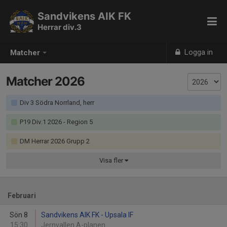
Sandvikens AIK FK
Herrar div.3
Logga in
Matcher
Matcher 2026
Div 3 Södra Norrland, herr
P19 Div.1 2026 - Region 5
DM Herrar 2026 Grupp 2
Visa
fler
Februari
Sön 8
Sandvikens AIK FK - Upsala IF
15:30
Jernvallen A-planen