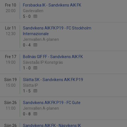
Fre 10
Forsbacka IK - Sandvikens AIK FK
20:00
Gavlevallen
5
-
0
Lör 11
Sandvikens AIK FK P19 - FC Stockholm
12:30
Internazionale
Jernvallen A-planen
0
-
4
Fre 17
Bollnäs GIF FF - Sandvikens AIK FK
19:00
Sävstaås IP Konstgräs
1
-
0
Sön 19
Slätta SK - Sandvikens AIK FK P19
15:00
Slätta IP
1
-
5
Sön 26
Sandvikens AIK FK P19 - FC Gute
11:00
Jernvallen A-planen
0
-
8
Sön 26
Sandvikens AIK FK - Näsvikens IK