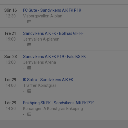
Sön 16
FC Gute - Sandvikens AIK FK P19
12:30
Visborgsvallen A-plan
-
Fre 21
Sandvikens AIK FK - Bollnäs GIF FF
19:00
Jernvallen A-planen
-
Sön 23
Sandvikens AIK FK P19 - Falu BS FK
13:00
Jernvallens Arena
-
Lör 29
IK Sätra - Sandvikens AIK FK
14:00
Träffen Konstgräs
-
Lör 29
Enköping SK FK - Sandvikens AIK FK P19
14:30
Korsängen A Konstgräs Enköping
-