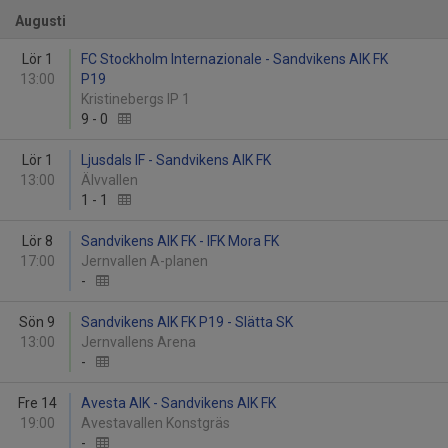
Augusti
Lör 1
FC Stockholm Internazionale - Sandvikens AIK FK
13:00
P19
Kristinebergs IP 1
9
-
0
Lör 1
Ljusdals IF - Sandvikens AIK FK
13:00
Älvvallen
1
-
1
Lör 8
Sandvikens AIK FK - IFK Mora FK
17:00
Jernvallen A-planen
-
Sön 9
Sandvikens AIK FK P19 - Slätta SK
13:00
Jernvallens Arena
-
Fre 14
Avesta AIK - Sandvikens AIK FK
19:00
Avestavallen Konstgräs
-