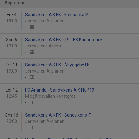
September
Fre 4
Sandvikens AIK FK - Forsbacka IK
19:00
Jernvallen A-planen
-
Sön 6
Sandvikens AIK FK P19 - BK Karlbergare
13:00
Jernvallens Arena
-
Fre 11
Sandvikens AIK FK - Åbyggeby FK
19:00
Jernvallen A-planen
-
Lör 12
FC Arlanda - Sandvikens AIK FK P19
12:45
Midgårdsvallen Konstgräs
-
Ons 16
Sandvikens AIK FK - Sandvikens IF
20:00
Jernvallen A-planen
-