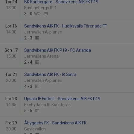
Tor 14
BK Karlbergare - Sandvikens AIK FK P19
13:00
Kristinebergs IP 1
3
-
0
WO
Lör 16
Sandvikens AIK FK - Hudiksvalls Förenade FF
14:00
Jernvallen A-planen
2
-
3
Sön 17
Sandvikens AIK FK P19 - FC Arlanda
15:00
Jernvallens Arena
2
-
4
Tor 21
Sandvikens AIK FK - IK Sätra
20:00
Jernvallen A-planen
4
-
3
Lör 23
Upsala IF Fotboll - Sandvikens AIK FK P19
14:35
Ekebydalen IP Konstgräs
5
-
5
Fre 29
Åbyggeby FK - Sandvikens AIK FK
20:00
Gavlevallen