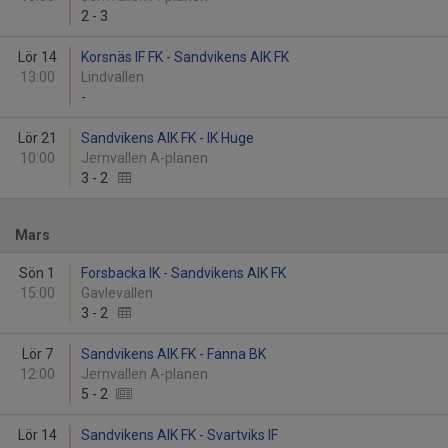
2
-
3
Lör 14
Korsnäs IF FK - Sandvikens AIK FK
13:00
Lindvallen
-
Lör 21
Sandvikens AIK FK - IK Huge
10:00
Jernvallen A-planen
3
-
2
Mars
Sön 1
Forsbacka IK - Sandvikens AIK FK
15:00
Gavlevallen
3
-
2
Lör 7
Sandvikens AIK FK - Fanna BK
12:00
Jernvallen A-planen
5
-
2
Lör 14
Sandvikens AIK FK - Svartviks IF