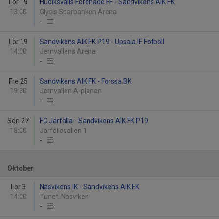
Lör 19
Hudiksvalls Förenade FF - Sandvikens AIK FK
13:00
Glysis Sparbanken Arena
-
Lör 19
Sandvikens AIK FK P19 - Upsala IF Fotboll
14:00
Jernvallens Arena
-
Fre 25
Sandvikens AIK FK - Forssa BK
19:30
Jernvallen A-planen
-
Sön 27
FC Järfälla - Sandvikens AIK FK P19
15:00
Järfällavallen 1
-
Oktober
Lör 3
Näsvikens IK - Sandvikens AIK FK
14:00
Tunet, Näsviken
-