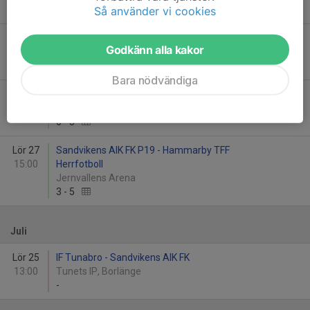
Så använder vi cookies
0
-
4
Tor 18
Sandvikens AIK FK - IK Huge
Godkänn alla kakor
19:00
Jernvallen A-planen
1
-
1
Bara nödvändiga
Sön 21
Sandvikens AIK FK P19 - Älvsjö AIK FF
16:00
Jernvallens Arena
0
-
3
Lör 27
Sandvikens AIK FK P19 - Hammarby TFF
15:00
Herrfotboll
Jernvallens Arena
3
-
5
Juli
Lör 25
IF Tunabro - Sandvikens AIK FK
13:00
Tunets IP, Borlänge
-