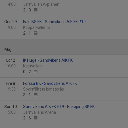
14:00
Jernvallen A-planen
2
-
3
Ons 29
Falu BS FK - Sandvikens AIK FK P19
19:00
Kopparvallen B
2
-
1
Maj
Lör 2
IK Huge - Sandvikens AIK FK
16:00
Kastvallen
0
-
2
Fre 8
Forssa BK - Sandvikens AIK FK
19:30
Sportfältets konstgräs
3
-
1
Sön 10
Sandvikens AIK FK P19 - Enköping SK FK
15:00
Jernvallens Arena
2
-
6