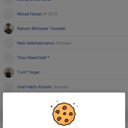
Murad Hasan
, P-2010
Nahom Michaele Tewelde
Nebi teklehaymanot
, Domare
Theo Naenfeldt *
Tom* Seger
Ueal Habtu Kesete
, Domare
Younes Zianne
Ledare