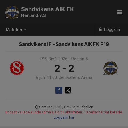
Sandvikens AIK FK
Herrar div.3
Logga in
Matcher
Sandvikens IF - Sandvikens AIK FK P19
P19 Div.1 2026 - Region 5
2 - 2
6 jun, 11:00, Jernvallens Arena
Samling 09:30, Omkl.rum ishallen
Endast kallade kunde anmäla sig till aktiviteten. 10 personer var kallade.
Logga in här