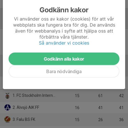
Issam Boukadida
Assisterande tränare
Godkänn kakor
Vi använder oss av kakor (cookies) för att vår
Referat
webbplats ska fungera bra för dig. De används
även för webbanalys i syfte att hjälpa oss att
förbättra våra tjänster.
Inget referat skrivet
Så använder vi cookies
Godkänn alla kakor
Tabell
Bara nödvändiga
P19 Div.1 2026 - Region 5
M
+/-
P
1. FC Stockholm Internazionale
15
61
42
2. Älvsjö AIK FF
16
41
41
3. Falu BS FK
15
26
36