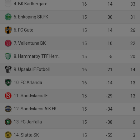
4. BK Karlbergare
16
14
33
5. Enköping SK FK
15
30
31
6. FC Gute
15
14
26
7. Vallentuna BK
15
10
22
8. Hammarby TFF Herrfotboll
15
-5
20
9. Upsala IF Fotboll
16
-21
14
10. FC Arlanda
16
-14
13
11. Sandvikens IF
15
-29
13
12. Sandvikens AIK FK
15
-34
8
13. FC Järfälla
15
-38
6
14. Slätta SK
15
-55
3