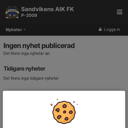
Sandvikens AIK FK
P-2009
Logga in
Nyheter
Ingen nyhet publicerad
Det finns inga nyheter än.
Tidigare nyheter
Det finns inga tidigare nyheter