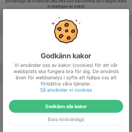
på träningar så vi behöver veta vilka som kan komma så vi slipper ställa
in ytterligare en match
Laguppställning
Ingen uppställning ifylld
Godkänn kakor
Vi använder oss av kakor (cookies) för att vår
webbplats ska fungera bra för dig. De används
även för webbanalys i syfte att hjälpa oss att
Referat
förbättra våra tjänster.
Så använder vi cookies
Inget referat skrivet
Godkänn alla kakor
Bara nödvändiga