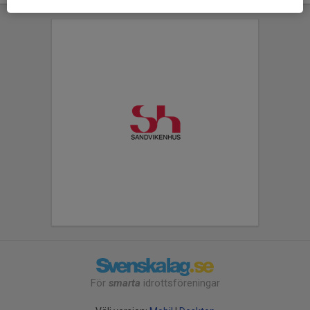
För
smarta
idrottsföreningar