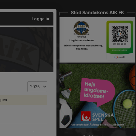
Stöd Sandvikens AIK FK
Logga in
upen
-