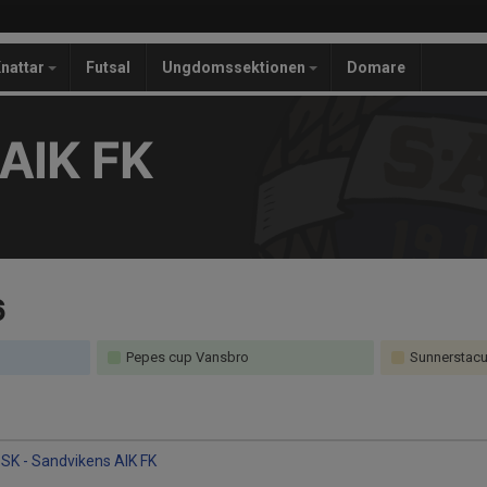
nattar
Futsal
Ungdomssektionen
Domare
AIK FK
6
Pepes cup Vansbro
Sunnerstac
SK - Sandvikens AIK FK