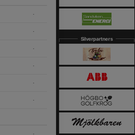
-
-
Silverpartners
-
-
-
-
-