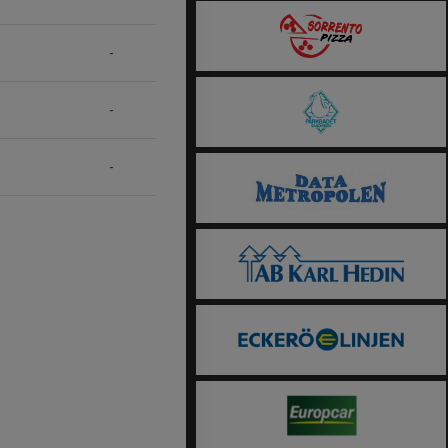
-
-
-