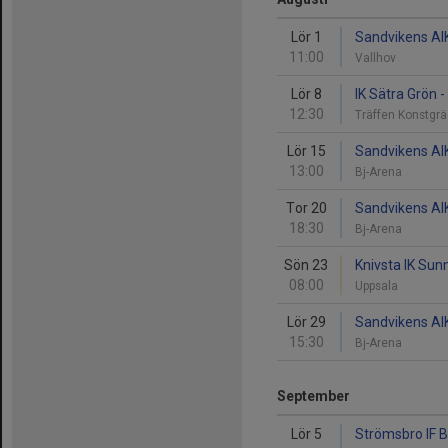
Lör 1
Sandvikens AIK 
11:00
Vallhov
Lör 8
IK Sätra Grön 
12:30
Träffen Konstgr
Lör 15
Sandvikens AIK
13:00
Bj-Arena
Tor 20
Sandvikens AIK
18:30
Bj-Arena
Sön 23
Knivsta IK Sun
08:00
Uppsala
Lör 29
Sandvikens AIK 
15:30
Bj-Arena
September
Lör 5
Strömsbro IF B