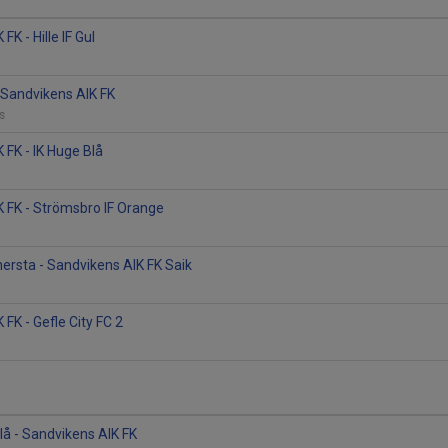
FK - Hille IF Gul
- Sandvikens AIK FK
äs
 FK - IK Huge Blå
 FK - Strömsbro IF Orange
nersta - Sandvikens AIK FK Saik
FK - Gefle City FC 2
lå - Sandvikens AIK FK