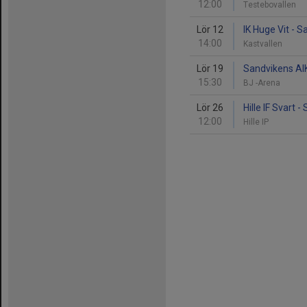
12:00
Testebovallen
Lör 12
IK Huge Vit - 
14:00
Kastvallen
Lör 19
Sandvikens AIK
15:30
BJ -Arena
Lör 26
Hille IF Svart 
12:00
Hille IP