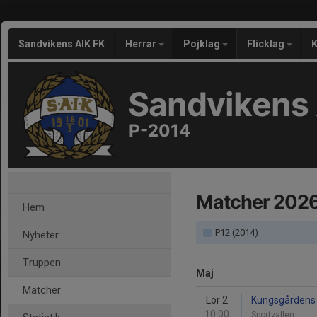
Sandvikens AIK FK
Herrar
Pojklag
Flicklag
K
Sandvikens 
P-2014
Matcher 202
Hem
P12 (2014)
Nyheter
Truppen
Maj
Matcher
Lör 2
Kungsgårdens 
10:00
Sportvallen