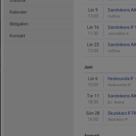
Statistik
Lör 9
Sandvikens AIK
Kalender
13:00
Vallhov
Bildgalleri
Lör 16
Sandvikens IF 
11:30
Jernvallen 4
Kontakt
Lör 23
Sandvikens AIK 
13:00
Vallhov
Juni
Lör 6
Hedesunda IF -
10:00
Hedesunda IP
Tor 11
Sandvikens AIK
18:30
BJ -Arena
Sön 28
Skutskärs IF F
16:00
Skutskärs IP
Augusti