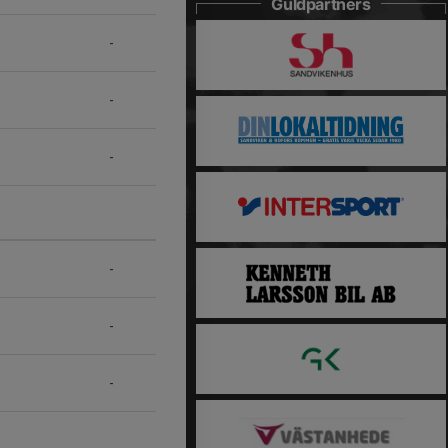
Guldpartners
-
-
-
-
-
-