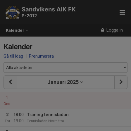
Sandvikens AIK FK
P-2012
Logga in
Kalender
Kalender
Gå till idag
|
Prenumerera
Januari 2025
1
Ons
2
18:00
Träning tennisladan
19:00
Tor
Tennisladan Norrsätra