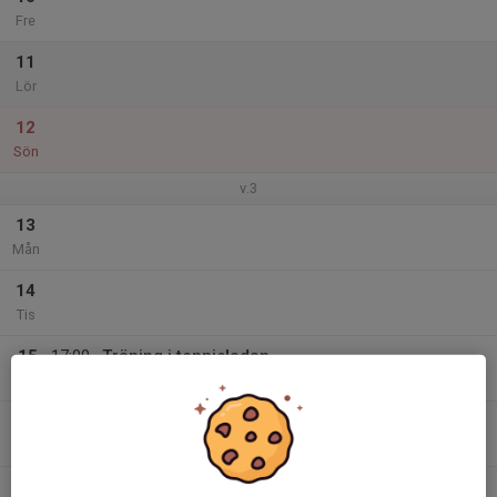
Fre
11
Lör
12
Sön
v.3
13
Mån
14
Tis
15
17:00
Träning i tennisladan
18:00
Ons
Tennisladan Norrsätra
16
18:00
Träning tennisladan
19:00
Tor
Tennisladan Norrsätra
17