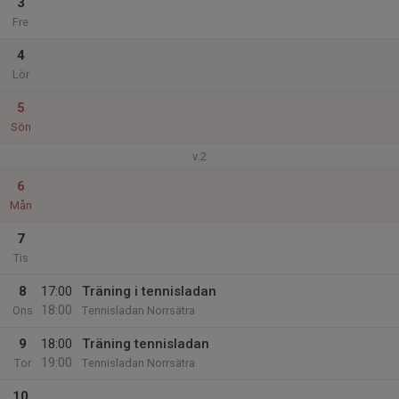
3
Fre
4
Lör
5
Sön
v.2
6
Mån
7
Tis
8
17:00
Träning i tennisladan
18:00
Ons
Tennisladan Norrsätra
9
18:00
Träning tennisladan
19:00
Tor
Tennisladan Norrsätra
10