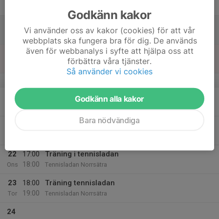
Fre
Godkänn kakor
18
Vi använder oss av kakor (cookies) för att vår
Lör
webbplats ska fungera bra för dig. De används
även för webbanalys i syfte att hjälpa oss att
19
förbättra våra tjänster.
Sön
Så använder vi cookies
v.4
20
Godkänn alla kakor
Mån
Bara nödvändiga
21
Tis
22
17:00
Träning i tennisladan
18:00
Ons
Tennisladan Norrsätra
23
18:00
Träning tennisladan
19:00
Tor
Tennisladan Norrsätra
24