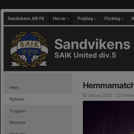
Sandvikens AIK FK
Herrar
Pojklag
Flicklag
K
Sandvikens 
SAIK United div.5
Hemmamatch 
Hem
24 sep 2025
0 kom
Nyheter
Truppen
Matcher