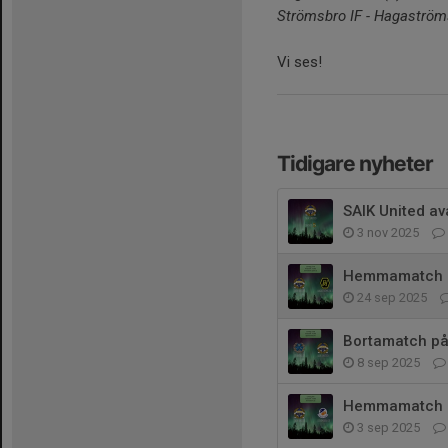
Strömsbro IF - Hagaströms
Vi ses!
Tidigare nyheter
SAIK United ava
3 nov 2025
Hemmamatch p
24 sep 2025
Bortamatch på
8 sep 2025
Hemmamatch p
3 sep 2025