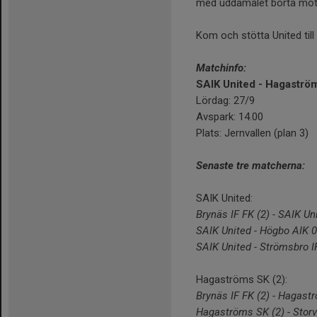
med uddamålet borta mot 
Kom och stötta United til
Matchinfo:
SAIK United - Hagaströ
Lördag: 27/9
Avspark: 14.00
Plats: Jernvallen (plan 3)
Senaste tre matcherna:
SAIK United:
Brynäs IF FK (2) - SAIK Un
SAIK United - Högbo AIK 0
SAIK United - Strömsbro I
Hagaströms SK (2):
Brynäs IF FK (2) - Hagast
Hagaströms SK (2) - Storvi