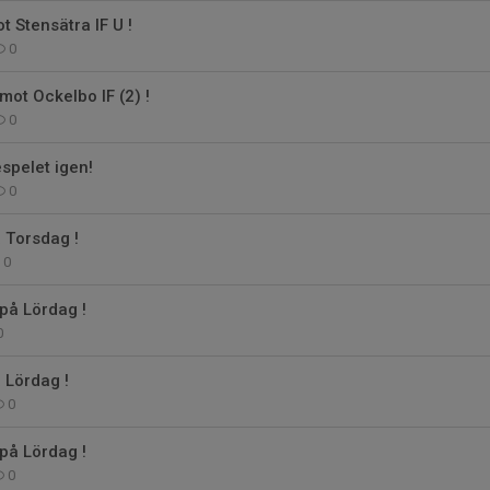
 Stensätra IF U !
0
t Ockelbo IF (2) !
0
espelet igen!
0
 Torsdag !
0
å Lördag !
0
 Lördag !
0
å Lördag !
0