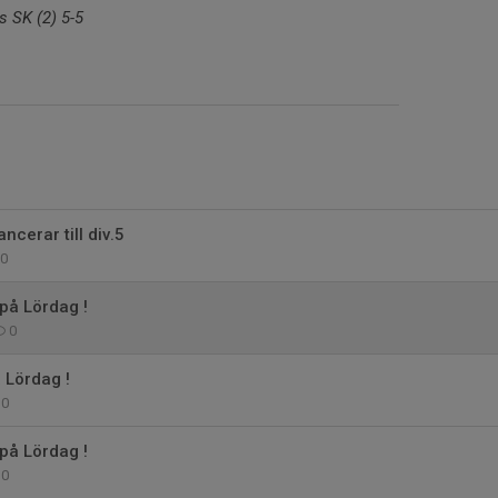
 SK (2) 5-5
ncerar till div.5
0
å Lördag !
0
 Lördag !
0
å Lördag !
0