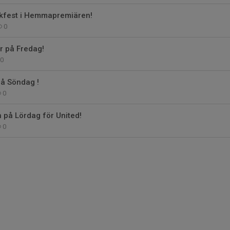
ikfest i Hemmapremiären!
0
 på Fredag!
0
på Söndag !
0
 på Lördag för United!
0