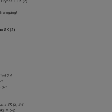
Brynäs IF FK (2).
l framgång!
ms SK (2)
ited 2-4
-1
F 3-1
röms SK (2) 2-3
ks IF 5-2