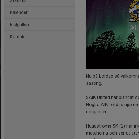
Statistik
Kalender
Bildgalleri
Kontakt
Nu på Lördag så välkomnar
säsong.
SAIK United har blandat 
Högbo AIK följdes upp med
omgången.
Hagaströms SK (2) har ink
matcherna och ser ut att