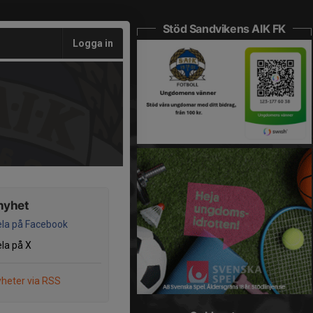
Stöd Sandvikens AIK FK
Logga in
nyhet
la på Facebook
la på X
heter via RSS