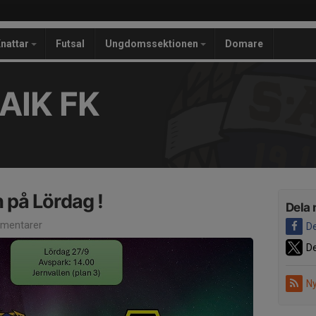
nattar
Futsal
Ungdomssektionen
Domare
AIK FK
på Lördag !
Dela 
mentarer
De
De
Ny