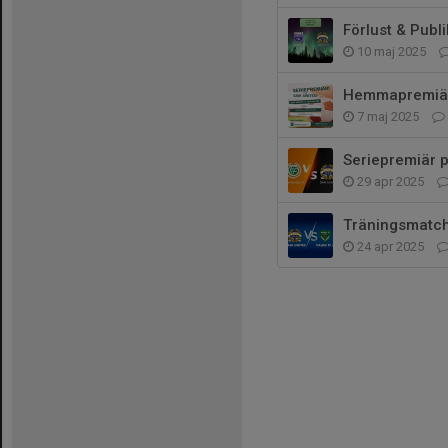
Förlust & Publ
10 maj 2025
Hemmapremiär
7 maj 2025
Seriepremiär 
29 apr 2025
Träningsmatch
24 apr 2025