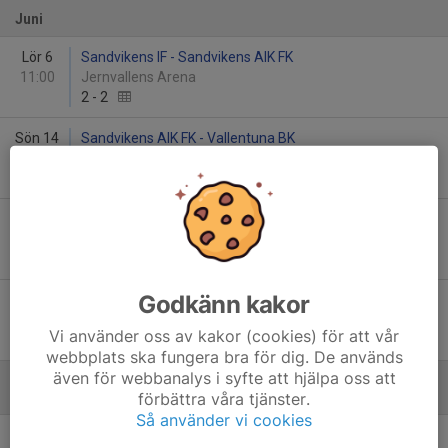
Juni
Lör 6
Sandvikens IF - Sandvikens AIK FK
11:00
Jernvallens Arena
2
-
2
Sön 14
Sandvikens AIK FK - Vallentuna BK
15:00
Jernvallens Arena
0
-
4
Sön 21
Sandvikens AIK FK - Älvsjö AIK FF
16:00
Jernvallens Arena
0
-
3
Godkänn kakor
Lör 27
Sandvikens AIK FK - Hammarby TFF Herrfotboll
15:00
Jernvallens Arena
Vi använder oss av kakor (cookies) för att vår
3
-
5
webbplats ska fungera bra för dig. De används
även för webbanalys i syfte att hjälpa oss att
förbättra våra tjänster.
Augusti
Så använder vi cookies
Lör 1
FC Stockholm Internazionale - Sandvikens AIK FK