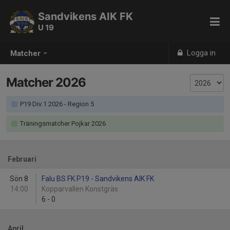
Sandvikens AIK FK
U 19
Logga in
Matcher
Matcher 2026
P19 Div.1 2026 - Region 5
Träningsmatcher Pojkar 2026
Februari
Sön 8
Falu BS FK P19 - Sandvikens AIK FK
14:00
Kopparvallen Konstgräs
6
-
0
April