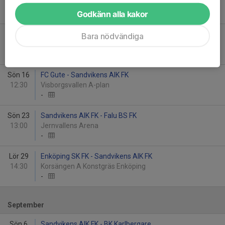
13:00
Kristinebergs IP 1
Godkänn alla kakor
9
-
0
Sön 9
Sandvikens AIK FK - Slätta SK
Bara nödvändiga
13:00
Jernvallens Arena
-
Sön 16
FC Gute - Sandvikens AIK FK
12:30
Visborgsvallen A-plan
-
Sön 23
Sandvikens AIK FK - Falu BS FK
13:00
Jernvallens Arena
-
Lör 29
Enköping SK FK - Sandvikens AIK FK
14:30
Korsängen A Konstgräs Enköping
-
September
Sön 6
Sandvikens AIK FK - BK Karlbergare