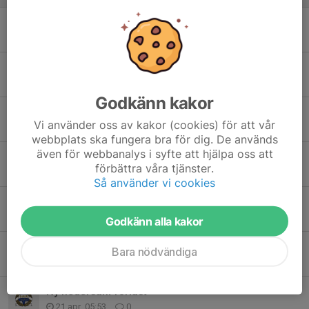
Oavgjort mot Åbyggeby
31 maj, 12:56
0
Viktig seger i derbyt mot IK Sätra!
22 maj, 11:29
0
Godkänn kakor
Ny förlust, trots sen ledning.
Vi använder oss av kakor (cookies) för att vår
19 maj, 15:29
0
webbplats ska fungera bra för dig. De används
även för webbanalys i syfte att hjälpa oss att
Svag första halvlek mot serieledarna
förbättra våra tjänster.
10 maj, 21:21
0
Så använder vi cookies
Viktig seger i kampfylld match
4 maj, 06:00
0
Godkänn alla kakor
Förlust trots massivt övertag
Bara nödvändiga
27 apr, 10:52
0
Ny hedersam förlust
21 apr, 05:53
0