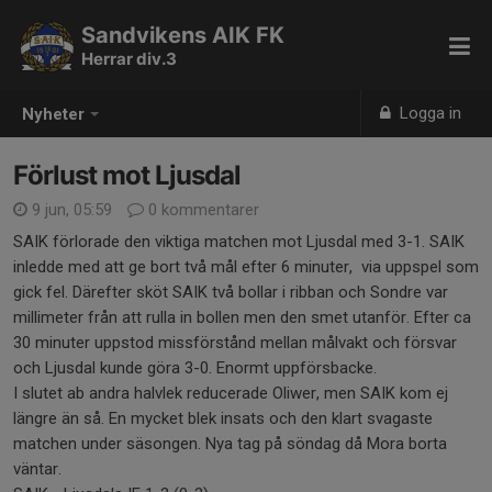
Sandvikens AIK FK
Herrar div.3
Logga in
Nyheter
Förlust mot Ljusdal
9 jun, 05:59
0 kommentarer
SAIK förlorade den viktiga matchen mot Ljusdal med 3-1. SAIK
inledde med att ge bort två mål efter 6 minuter, via uppspel som
gick fel. Därefter sköt SAIK två bollar i ribban och Sondre var
millimeter från att rulla in bollen men den smet utanför. Efter ca
30 minuter uppstod missförstånd mellan målvakt och försvar
och Ljusdal kunde göra 3-0. Enormt uppförsbacke.
I slutet ab andra halvlek reducerade Oliwer, men SAIK kom ej
längre än så. En mycket blek insats och den klart svagaste
matchen under säsongen. Nya tag på söndag då Mora borta
väntar.