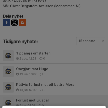
SAIK - Ljusdals IF 1-3 (0-3)
Mål: Oliwer Bergström Axelsson (Mohammed Ali)
Dela nyhet
Tidigare nyheter
1 poäng i omstarten
2 aug, 12:21
0
Oavgjort mot Huge
19 jun, 10:02
0
Rättvis förlust mot ett bättre Mora
15 jun, 07:57
0
Förlust mot Ljusdal
9 jun, 05:59
0