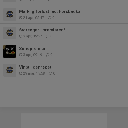
Märklig förlust mot Forsbacka
21 apr, 05:47
0
Storseger i premiären!
3 apr, 19:57
0
Seriepremiär
3 apr, 09:19
0
Vinst i genrepet.
29 mar, 15:59
0